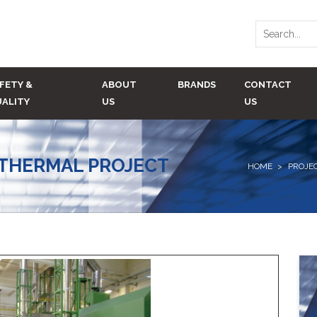
FETY &
ABOUT
BRANDS
CONTACT
ALITY
US
US
THERMAL PROJECT
HOME
PROJE