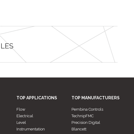
LES
TOP APPLICATIONS
TOP MANUFACTURERS
Flow
Pembina Controls
Electrical
TechnipFMC
Level
Precision Digital
Instrumentation
Blancett