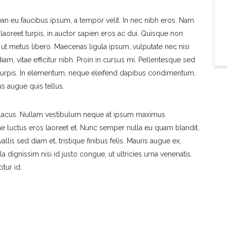
ean eu faucibus ipsum, a tempor velit. In nec nibh eros. Nam
 laoreet turpis, in auctor sapien eros ac dui. Quisque non
ut metus libero. Maecenas ligula ipsum, vulputate nec nisi
am, vitae efficitur nibh. Proin in cursus mi. Pellentesque sed
urpis. In elementum, neque eleifend dapibus condimentum,
us augue quis tellus.
ue lacus. Nullam vestibulum neque at ipsum maximus
tae luctus eros laoreet et. Nunc semper nulla eu quam blandit,
llis sed diam et, tristique finibus felis. Mauris augue ex,
a dignissim nisi id justo congue, ut ultricies urna venenatis.
itur id.