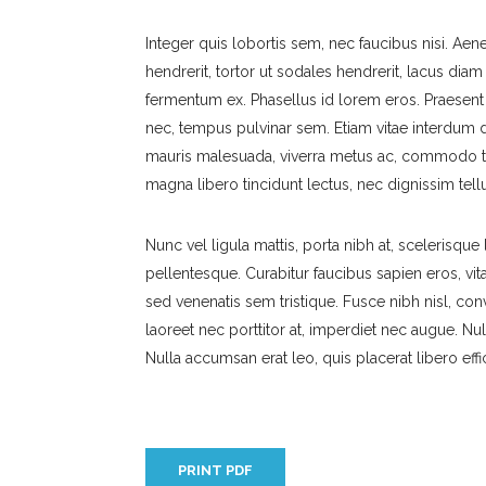
Integer quis lobortis sem, nec faucibus nisi. Aen
hendrerit, tortor ut sodales hendrerit, lacus diam
fermentum ex. Phasellus id lorem eros. Praesent 
nec, tempus pulvinar sem. Etiam vitae interdum di
mauris malesuada, viverra metus ac, commodo t
magna libero tincidunt lectus, nec dignissim tell
Nunc vel ligula mattis, porta nibh at, scelerisq
pellentesque. Curabitur faucibus sapien eros, vi
sed venenatis sem tristique. Fusce nibh nisl, conva
laoreet nec porttitor at, imperdiet nec augue. Null
Nulla accumsan erat leo, quis placerat libero effic
PRINT PDF